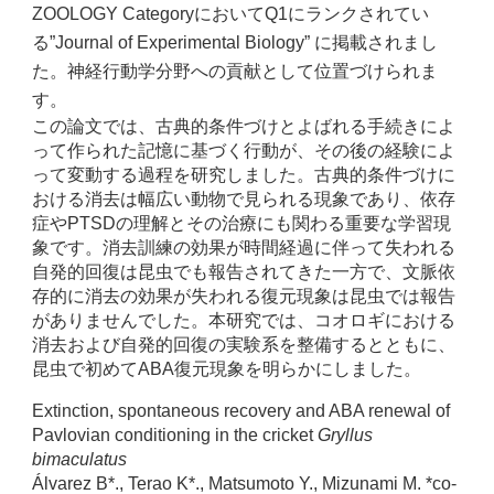
ZOOLOGY CategoryにおいてQ1にランクされてい
る”Journal of Experimental Biology” に掲載されまし
た。神経行動学分野への貢献として位置づけられま
す。
この論文では、古典的条件づけとよばれる手続きによ
って作られた記憶に基づく行動が、その後の経験によ
って変動する過程を研究しました。古典的条件づけに
おける消去は幅広い動物で見られる現象であり、依存
症やPTSDの理解とその治療にも関わる重要な学習現
象です。消去訓練の効果が時間経過に伴って失われる
自発的回復は昆虫でも報告されてきた一方で、文脈依
存的に消去の効果が失われる復元現象は昆虫では報告
がありませんでした。本研究では、コオロギにおける
消去および自発的回復の実験系を整備するとともに、
昆虫で初めてABA復元現象を明らかにしました。
Extinction, spontaneous recovery and ABA renewal of
Pavlovian conditioning in the cricket
Gryllus
bimaculatus
Álvarez B*., Terao K*., Matsumoto Y., Mizunami M. *co-