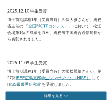
2025.
12
.1
0
学生受賞
博士前期課程1
年（受賞当時）久保大雅さんが、総務
省主催の 「
全国型CTFコンテスト
」 において、松江
会場第1位の成績を収め、総務省中国総合通信局長か
ら表彰されました。
2025.11.09 学生受賞
博士前期課程1年
（受賞当時）の常松麗華さんが、第
27回
IEEE広島支部学生シンポジウム（HISS）
にて
HISS最優秀研究賞
を受賞しました。
詳細を見る >>