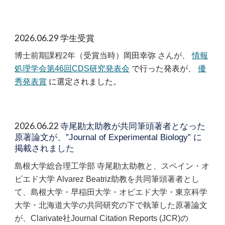
2026.06.2
9
学生受賞
博士前期課程
2
年（受賞当時）
岡田幸弥
さんが、
情報
処理学会第46回CDS研究発表会
で行った発表が、
優
秀発表賞
に選定されました。
2026.06.22
寺尾勘太助教が共同筆頭著者となった
原著論文が、”Journal of Experimental Biology” に
掲載されました
島根大学総合理工学部 寺尾勘太助教と、スペイン・オ
ビエド大学 Alvarez Beatriz助教を共同筆頭著者とし
て、島根大学・早稲田大学・オビエド大学・東京科学
大学・北海道大学の共同研究の下で執筆した原著論文
が、Clarivate社Journal Citation Reports (JCR)の